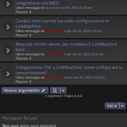
integrazione con MES?
Ultimo messaggio da
luca
«
ven mar 06, 2026 10:35 am
Risposte:
3
Cambio lotto tramite barcode: configurazione in
LinkMachine
Ultimo messaggio da
admsistenet
«
gio mar 05, 2026 3:15 pm
Risposte:
2
Requisiti minimi server per installare 5 LinkMachine
base
Ultimo messaggio da
admsistenet
«
gio mar 05, 2026 10:20 am
Risposte:
3
Collegamento CNC a LinkMachine: come configurare la
comunicazione?
Ultimo messaggio da
admsistenet
«
mer mar 04, 2026 12:55 pm
Risposte:
2
Nuovo argomento
5 argomenti • Pagina
1
di
1
Vai a
Permessi forum
Non puoi
aprire nuovi argomenti