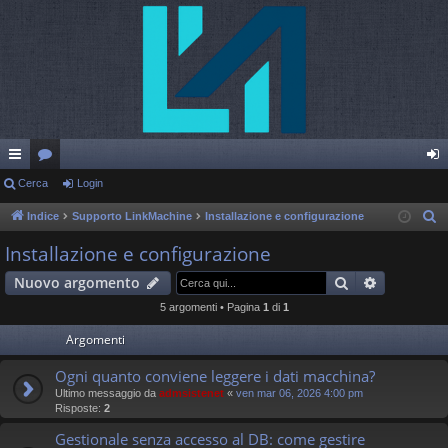
oll
Cerca
or
Login
og
eg
u
in
Indice
Supporto LinkMachine
Installazione e configurazione
C
e
a
m
Installazione e configurazione
r
m
Cerca
Ricerca a
Nuovo argomento
c
en
a
5 argomenti • Pagina
1
di
1
ti
Argomenti
R
Ogni quanto conviene leggere i dati macchina?
Ultimo messaggio da
admsistenet
«
ven mar 06, 2026 4:00 pm
ap
Risposte:
2
idi
Gestionale senza accesso al DB: come gestire