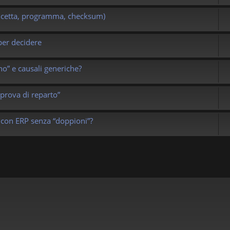
(ricetta, programma, checksum)
 per decidere
rno” e causali generiche?
prova di reparto”
 con ERP senza “doppioni”?