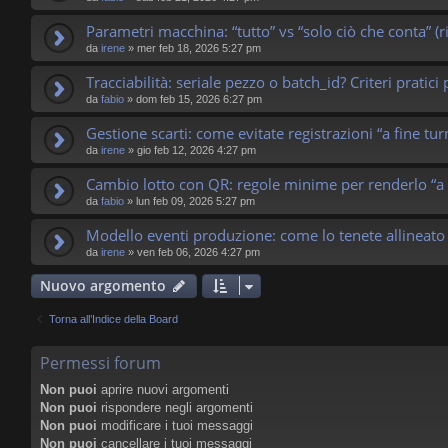
Parametri macchina: “tutto” vs “solo ciò che conta” 
da
irene
»
mer feb 18, 2026 5:27 pm
Tracciabilità: seriale pezzo o batch_id? Criteri pratici
da
fabio
»
dom feb 15, 2026 6:27 pm
Gestione scarti: come evitate registrazioni “a fine tu
da
irene
»
gio feb 12, 2026 4:27 pm
Cambio lotto con QR: regole minime per renderlo “a 
da
fabio
»
lun feb 09, 2026 5:27 pm
Modello eventi produzione: come lo tenete allineato
da
irene
»
ven feb 06, 2026 4:27 pm
Nuovo argomento
Torna all’Indice della Board
Permessi forum
Non puoi
aprire nuovi argomenti
Non puoi
rispondere negli argomenti
Non puoi
modificare i tuoi messaggi
Non puoi
cancellare i tuoi messaggi