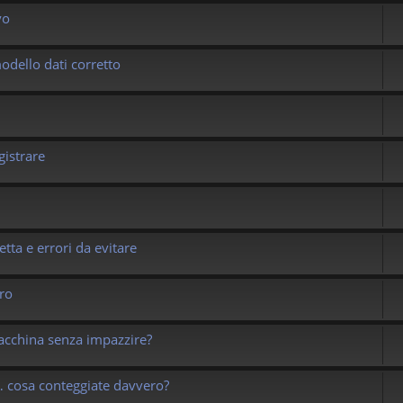
vo
odello dati corretto
gistrare
etta e errori da evitare
ro
macchina senza impazzire?
 cosa conteggiate davvero?