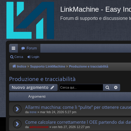
LinkMachine - Easy Ind
Forum di supporto e discussione 
Forum
oll
Cerca
Login
eg
Indice
Supporto LinkMachine
Produzione e tracciabilità
a
Produzione e tracciabilità
m
Cerca
Ricerc
Nuovo argomento
en
Argomenti
ti
Allarmi macchina: come li “pulite” per ottenere cause 
R
da
irene
»
mar feb 24, 2026 5:27 pm
ap
Come calcolare correttamente l OEE partendo dai da
idi
da
admsistenet
»
ven feb 27, 2026 12:27 pm