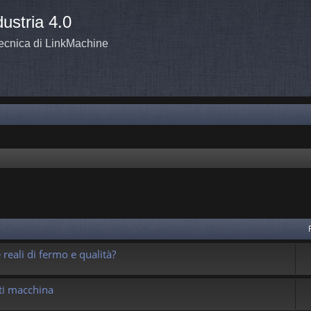
ustria 4.0
tecnica di LinkMachine
a avanzata
reali di fermo e qualità?
ti macchina