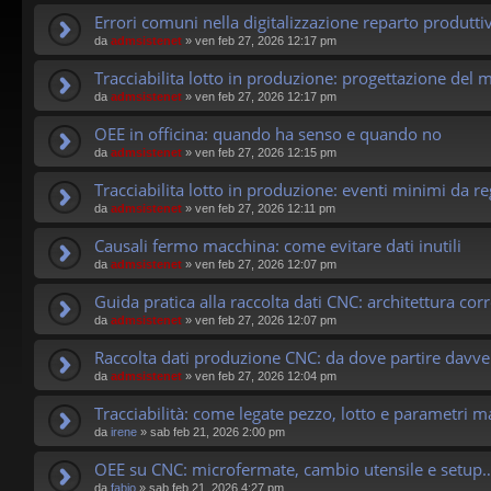
Errori comuni nella digitalizzazione reparto produtti
da
admsistenet
»
ven feb 27, 2026 12:17 pm
Tracciabilita lotto in produzione: progettazione del m
da
admsistenet
»
ven feb 27, 2026 12:17 pm
OEE in officina: quando ha senso e quando no
da
admsistenet
»
ven feb 27, 2026 12:15 pm
Tracciabilita lotto in produzione: eventi minimi da re
da
admsistenet
»
ven feb 27, 2026 12:11 pm
Causali fermo macchina: come evitare dati inutili
da
admsistenet
»
ven feb 27, 2026 12:07 pm
Guida pratica alla raccolta dati CNC: architettura corr
da
admsistenet
»
ven feb 27, 2026 12:07 pm
Raccolta dati produzione CNC: da dove partire davve
da
admsistenet
»
ven feb 27, 2026 12:04 pm
Tracciabilità: come legate pezzo, lotto e parametri 
da
irene
»
sab feb 21, 2026 2:00 pm
OEE su CNC: microfermate, cambio utensile e setup…
da
fabio
»
sab feb 21, 2026 4:27 pm