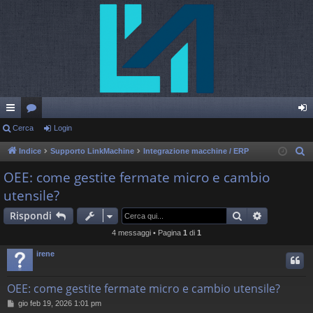
oll
Cerca
or
Login
og
eg
u
in
Indice
Supporto LinkMachine
Integrazione macchine / ERP
C
e
a
m
OEE: come gestite fermate micro e cambio
r
utensile?
m
c
en
Cerca
Ricerca av
a
Rispondi
4 messaggi • Pagina
1
di
1
ti
irene
R
ap
OEE: come gestite fermate micro e cambio utensile?
idi
M
gio feb 19, 2026 1:01 pm