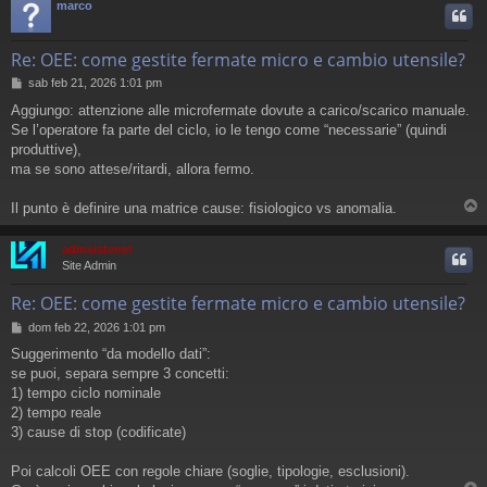
marco
Re: OEE: come gestite fermate micro e cambio utensile?
M
sab feb 21, 2026 1:01 pm
e
Aggiungo: attenzione alle microfermate dovute a carico/scarico manuale.
s
Se l’operatore fa parte del ciclo, io le tengo come “necessarie” (quindi
s
a
produttive),
g
ma se sono attese/ritardi, allora fermo.
g
i
Il punto è definire una matrice cause: fisiologico vs anomalia.
o
admsistenet
Site Admin
Re: OEE: come gestite fermate micro e cambio utensile?
M
dom feb 22, 2026 1:01 pm
e
Suggerimento “da modello dati”:
s
se puoi, separa sempre 3 concetti:
s
a
1) tempo ciclo nominale
g
2) tempo reale
g
3) cause di stop (codificate)
i
o
Poi calcoli OEE con regole chiare (soglie, tipologie, esclusioni).