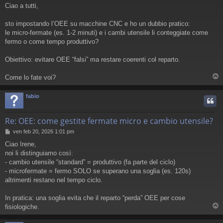
e
Ciao a tutti,
s
s
a
sto impostando l’OEE su macchine CNC e ho un dubbio pratico:
g
le micro-fermate (es. 1-2 minuti) e i cambi utensile li conteggiate come
g
fermo o come tempo produttivo?
i
o
Obiettivo: evitare OEE “falsi” ma restare coerenti col reparto.
Come lo fate voi?
fabio
Re: OEE: come gestite fermate micro e cambio utensile?
M
ven feb 20, 2026 1:01 pm
e
Ciao Irene,
s
noi li distinguiamo così:
s
a
- cambio utensile “standard” = produttivo (fa parte del ciclo)
g
- microfermate = fermo SOLO se superano una soglia (es. 120s)
g
altrimenti restano nel tempo ciclo.
i
o
In pratica: una soglia evita che il reparto “perda” OEE per cose
fisiologiche.